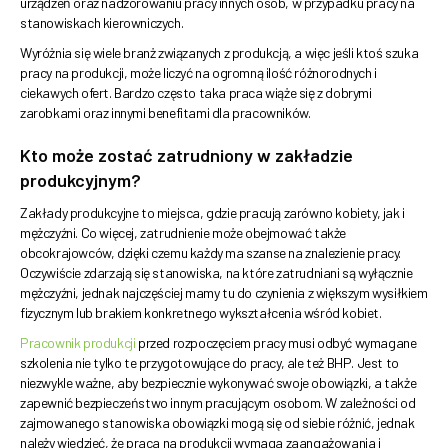
urządzeń oraz nadzorowaniu pracy innych osób, w przypadku pracy na
stanowiskach kierowniczych.
Wyróżnia się wiele branż związanych z produkcją, a więc jeśli ktoś szuka
pracy na produkcji, może liczyć na ogromną ilość różnorodnych i
ciekawych ofert. Bardzo często taka praca wiąże się z dobrymi
zarobkami oraz innymi benefitami dla pracowników.
Kto może zostać zatrudniony w zakładzie
produkcyjnym?
Zakłady produkcyjne to miejsca, gdzie pracują zarówno kobiety, jak i
mężczyźni. Co więcej, zatrudnienie może obejmować także
obcokrajowców, dzięki czemu każdy ma szanse na znalezienie pracy.
Oczywiście zdarzają się stanowiska, na które zatrudniani są wyłącznie
mężczyźni, jednak najczęściej mamy tu do czynienia z większym wysiłkiem
fizycznym lub brakiem konkretnego wykształcenia wśród kobiet.
Pracownik produkcji
przed rozpoczęciem pracy musi odbyć wymagane
szkolenia nie tylko te przygotowujące do pracy, ale też BHP. Jest to
niezwykle ważne, aby bezpiecznie wykonywać swoje obowiązki, a także
zapewnić bezpieczeństwo innym pracującym osobom. W zależności od
zajmowanego stanowiska obowiązki mogą się od siebie różnić, jednak
należy wiedzieć, że praca na produkcji wymaga zaangażowania i