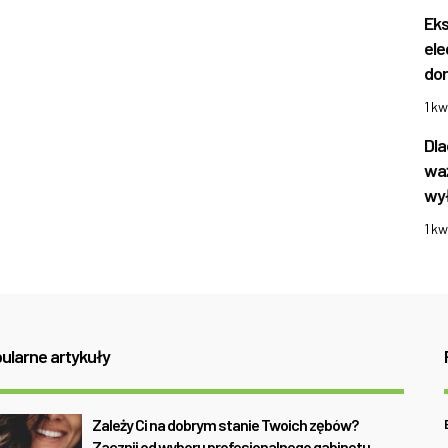
Eks
ele
do
1 kw
Dla
waż
wył
1 kw
ularne artykuły
Zależy Ci na dobrym stanie Twoich zębów?
Zacznij od wyboru profesjonalnego gabinetu