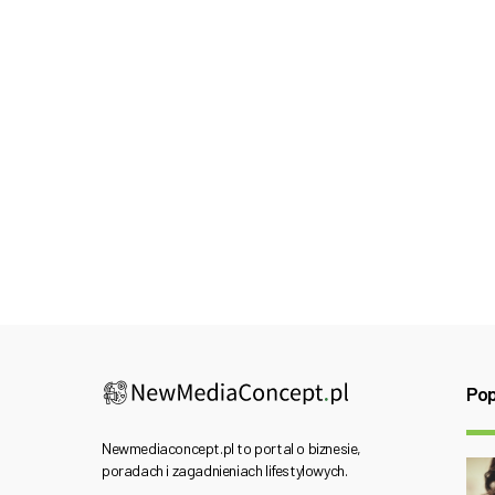
Pop
Newmediaconcept.pl to portal o biznesie,
poradach i zagadnieniach lifestylowych.