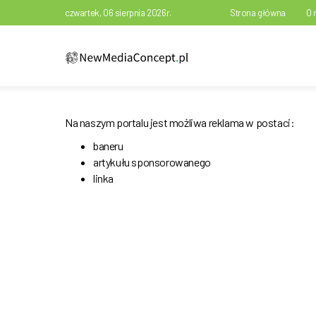
czwartek, 06 sierpnia 2026r.
Strona główna
O 
Na naszym portalu jest możliwa reklama w postaci:
baneru
artykułu sponsorowanego
linka