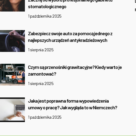
stomatologicznego
1 października 2025
Zabezpiecz swoje auto za pomocą jednego z
najlepszych urządzeń antykradzieżowych
1 sierpnia 2025
Czym są przenośniki grawitacyjne? Kiedy warto je
zamontować?
1 sierpnia 2025
Jaka jest poprawna forma wypowiedzenia
umowy o pracę? Jak wygląda to w Niemczech?
1 października 2025