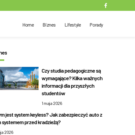
Home
Biznes
Lifestyle
Porady
nes
Czy studia pedagogiczne są
wymagające? Kilka ważnych
informacji dla przyszłych
studentów
1 maja 2026
m jest system keyless? Jak zabezpieczyć auto z
 systemem przed kradzieżą?
aja 2026