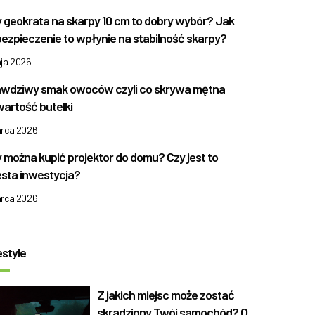
 geokrata na skarpy 10 cm to dobry wybór? Jak
ezpieczenie to wpłynie na stabilność skarpy?
aja 2026
wdziwy smak owoców czyli co skrywa mętna
artość butelki
arca 2026
 można kupić projektor do domu? Czy jest to
sta inwestycja?
arca 2026
estyle
Z jakich miejsc może zostać
skradziony Twój samochód? O