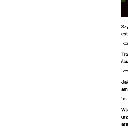
Szy
est
1 c
Tró
ści
1 c
Jak
amo
1 m
W j
urz
ara