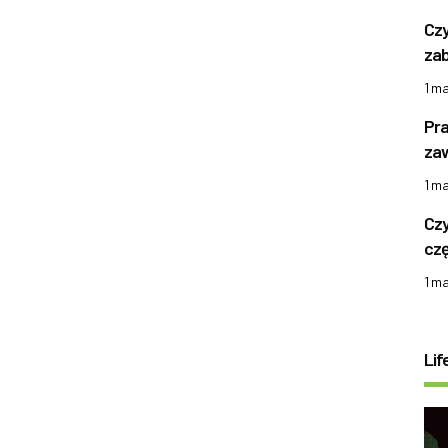
Czy
zab
1 m
Pra
zaw
1 m
Czy
czę
1 m
Lif