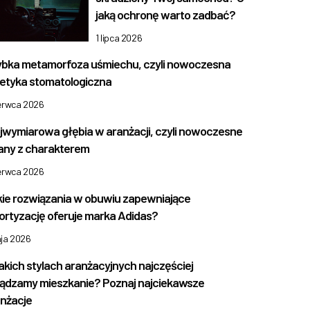
jaką ochronę warto zadbać?
1 lipca 2026
bka metamorfoza uśmiechu, czyli nowoczesna
etyka stomatologiczna
zerwca 2026
jwymiarowa głębia w aranżacji, czyli nowoczesne
any z charakterem
zerwca 2026
ie rozwiązania w obuwiu zapewniające
rtyzację oferuje marka Adidas?
aja 2026
akich stylach aranżacyjnych najczęściej
ądzamy mieszkanie? Poznaj najciekawsze
nżacje