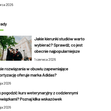
arca 2026
rady
Jakie kierunki studiów warto
wybierać? Sprawdź, co jest
obecnie najpopularniejsze
1 czerwca 2026
ie rozwiązania w obuwiu zapewniające
rtyzację oferuje marka Adidas?
aja 2026
 pogodzić kurs weterynaryjny z codziennymi
wiązkami? Poznaj kilka wskazówek
aja 2026