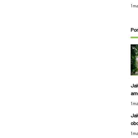
1 m
Po
Jak
amo
1 m
Jak
obo
1 m