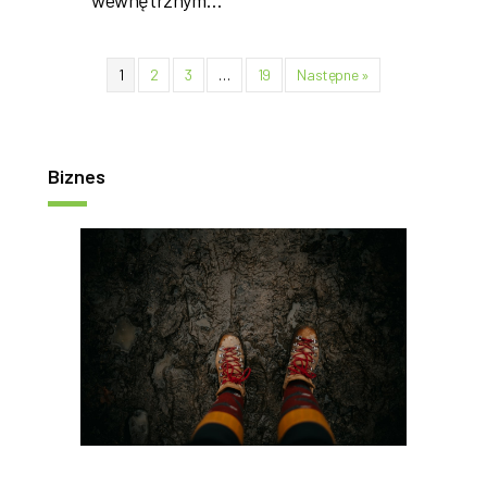
wewnętrznym…
1
2
3
…
19
Następne »
Biznes