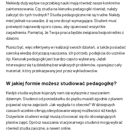
Niekiedy duży wpływ na przebieg nauki mają również nasze konkretne
zainteresowania. Czy studia na kierunku pedagogiki również, należy
zaliczyć do tych trudnych? Studia pedagogiczne nie są trudne. Należy
mieć jednak na uwadze, iż są one dosyć wymagające. Student musi
poświęcić naprawdę sporo czasu, aby opanować wszystkie
zagadnienia. Pamiętaj, że Twoja praca będzie związana bezpośrednio z
dziećmi.
Musisz być, więc efektywny w realizacji swoich działań, a także posiadać
szeroką wiedzę dotyczącą nauczania, ich potrzeb, podejścia do uczniów
itp. Kierunek pedagogiki jest bardzo często wybierany. Jeżeli
interesujesz się tą dziedziną bez większych problemów, opanujesz cały
materiał, który przekazywany jest przez wykładowców.
W jakiej formie możesz studiować pedagogikę?
Kiedyś studia wyższe kojarzyły nam się wyłącznie z nauczaniem
dziennym. Studenci od poniedziałku do piątku musieli zgodnie z planem
pojawiać się na zajęciach. Jak wygląda to obecnie? W dzisiejszych
czasach uczelnie oferują zdecydowanie więcej możliwości niż kiedyś.
Oczywiście studenci wciąż muszą stosować się do obowiązujących
planów zajęć. Oprócz nauczania stacjonarnego studenci mogą wybrać
również studia zaoczne, a nawet online.