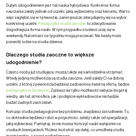
Dużym udogodnieniem jest też nauka hybrydowa. Konkretna forma
nauczania zależy jednak od uczelni, jaką wybierzemy oraz kierunku. Warto
więc zagłębić się w tę kwestię, zanim jeszcze zdecydujemy się na wybór
konkretnej uczelni.
Pedagogika studia zaoczne
to zdecydowanie
dogodniejsza forma nauki. W tym przypadku studenci uczą się w
weekendy. Natomiast na tygodniu mogą pracować. Nie każdy może
pozwolić sobie na studia dzienne.
Dlaczego studia zaoczne to większe
udogodnienie?
Często osoby już studiujące, muszą także się samodzielnie utrzymać.
Wtedy jedyną możliwością są studia zaoczne. Jeśli zależy Ci na dobrej
uczelni, z której z pewnością będziesz zadowolony świetną ofertą, będzie
pedagogika w Szczecinie
. Zyskasz nie tylko możliwość nabycia bogatej
wiedzy, ale też atmosfera, jak i podejście wykładowców nie będzie
budzić żadnych zastrzeżeń.
Kończąc studia pedagogiczne bez problemu, znajdziesz zatrudnienie. To,
co dokładnie będziesz robić w przyszłości, zależy także od specjalizacji,
jaką wybierzesz. Pamiętaj, że nie musisz kończyć nauki wyłącznie na
studiach licencjackich. Możesz kształcić się dalej, co umożliwią studia
magisterskie, a nawet podyplomowe.