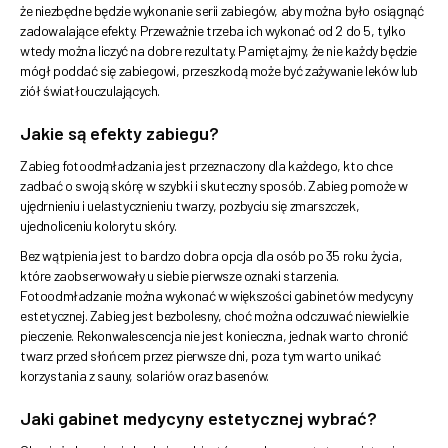
że niezbędne będzie wykonanie serii zabiegów, aby można było osiągnąć
zadowalające efekty. Przeważnie trzeba ich wykonać od 2 do 5, tylko
wtedy można liczyć na dobre rezultaty. Pamiętajmy, że nie każdy będzie
mógł poddać się zabiegowi, przeszkodą może być zażywanie leków lub
ziół światłouczulających.
Jakie są efekty zabiegu?
Zabieg fotoodmładzania jest przeznaczony dla każdego, kto chce
zadbać o swoją skórę w szybki i skuteczny sposób. Zabieg pomoże w
ujędrnieniu i uelastycznieniu twarzy, pozbyciu się zmarszczek,
ujednoliceniu kolorytu skóry.
Bez wątpienia jest to bardzo dobra opcja dla osób po 35 roku życia,
które zaobserwowały u siebie pierwsze oznaki starzenia.
Fotoodmładzanie można wykonać w większości gabinetów medycyny
estetycznej. Zabieg jest bezbolesny, choć można odczuwać niewielkie
pieczenie. Rekonwalescencja nie jest konieczna, jednak warto chronić
twarz przed słońcem przez pierwsze dni, poza tym warto unikać
korzystania z sauny, solariów oraz basenów.
Jaki gabinet medycyny estetycznej wybrać?