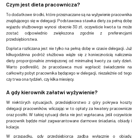
Czym jest dieta pracownicza?
To dodatkowe środki, które przeznaczane są na wyżywienie pracownika
znajdującego się w delegacji. Podstawowa stawka diety za pełną dobę
wyjazdu służbowego wynosi obecnie 30 zł, oczywiście kwota ta może
zostać odpowiednio zwiększona zgodnie z preferencjami
przedsiębiorstwa.
Dopłata rozliczana jest nie tylko na pełną dobę w czasie delegacji. Już
kilkugodzinna podróż służbowa wiąże się z koniecznością naliczenia
diety proporcjonalnie zmniejszonej od minimalnej kwoty za cały dzień.
Warto podkreślić, że pracodawca musi wypłacić świadczenie na
całkowity pobyt pracownika będącego w delegacji, niezależnie od tego
czy trwa ona tydzień, czy kilka miesięcy.
A gdy kierownik załatwi wyżywienie?
W niektórych sytuacjach, przedsiębiorstwo z góry pokrywa koszty
delegacji pracowników, wliczając w to opłaty za kwatery pracownicze
oraz posiłki. W takiej sytuacji dieta nie jest wypłacana, jeśli oczywiście
pracownik będzie miał zagwarantowane darmowe śniadania, obiady i
kolacje.
W przypadku, gdy przedsiębiorca zadba wyłącznie o obiady,