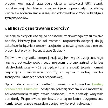
pracownikowi nadal przysługuje dieta w wysokości 50% stawki
podstawowej. Jeśli kierownik zapewni jeden z pozostałych posiłków,
kwota świadczenia zmniejszana jest odpowiednio o 25% w każdym z
tych przypadków.
Jak liczyć czas trwania podróży?
Składki na diety oblicza się na podstawie rzeczywistego czasu trwania
podróży. Mierzony jest on od momentu rozpoczęcia delegacji do jej
zakończenia łącznie z czasem przejazdu na nowe tymczasowe miejsce
pracy – jest przy tym liczony w sposób ciągły.
Zarówno w przypadku delegacji krajowej, jak i wyjazdu zagranicznego
liczy się całkowity pobyt poza miejscem stałego zatrudnienia bez
jakichkolwiek przerw. Różnicę będzie tutaj stanowić jedynie moment
rozpoczęcia i zakończenia podróży, co wynika z rodzaju środka
transportu ustalonego przez pracodawcę.
Oprócz diety, musi on zadbać również o odpowiednie
kwatery
pracownicze. Pruszków
udostępnia przedsiębiorcom wiele możliwości
zakwaterowania w użytkowych hostelach, które spełniają wszystkie
standardy. Proponowane pomieszczenia są schludnie przygotowane,
komfortowe i przede wszystkim dostępne w korzystnych cenach.