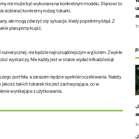
W
nujemy nie może być wykonana na konkretnym modelu. Stanowi to
u
ie dobierać konkretny rodzaj tokarki.
a
any, ale mogą zdarzyć się sytuacje, kiedy popełnimy błąd. Z
1
akie planujemy kupić.
P
i numerycznej, nie będzie najrozsądniejszym wyjściem. Zwykłe
i wystarczy. Nie każdy jest w stanie wydać kilkadziesiąt
szego portfela, a zarazem będzie spełniał oczekiwania. Należy
 jakość takich tokarek nie jest zachwycająca, co w
lenie wynikające z użytkowania.
J
a
1
J