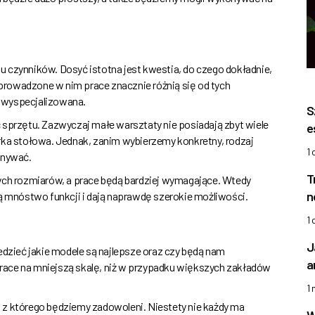
lku czynników. Dosyć istotna jest kwestia, do czego dokładnie,
a prowadzone w nim prace znacznie różnią się od tych
 wyspecjalizowana.
S
 sprzętu. Zazwyczaj małe warsztaty nie posiadają zbyt wiele
e
rka stołowa. Jednak, zanim wybierzemy konkretny, rodzaj
1
onywać.
T
żych rozmiarów, a prace będą bardziej wymagające. Wtedy
n
ją mnóstwo funkcji i dają naprawdę szerokie możliwości.
1
J
edzieć jakie modele są najlepsze oraz czy będą nam
a
race na mniejszą skalę, niż w przypadku większych zakładów
1
 z którego będziemy zadowoleni. Niestety nie każdy ma