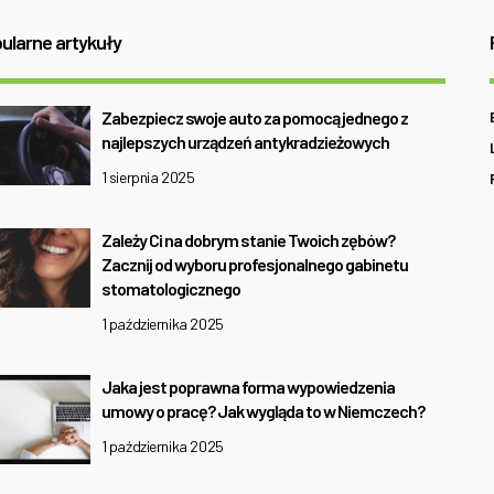
ularne artykuły
Zabezpiecz swoje auto za pomocą jednego z
najlepszych urządzeń antykradzieżowych
1 sierpnia 2025
Zależy Ci na dobrym stanie Twoich zębów?
Zacznij od wyboru profesjonalnego gabinetu
stomatologicznego
1 października 2025
Jaka jest poprawna forma wypowiedzenia
umowy o pracę? Jak wygląda to w Niemczech?
1 października 2025