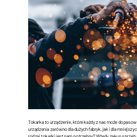
Tokarka to urządzenie, które każdy z nas może dopaso
urządzenia zarówno dla dużych fabryk, jak i dla mniejsz
rodzaj tokarki jest nam potrzebny? Wtedy zakup sprzęt