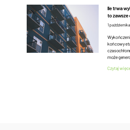
Ile trwa w
to zawsze 
1 październik
Wykończenie
końcowy eta
czasochłonn
może gener
Czytaj więc