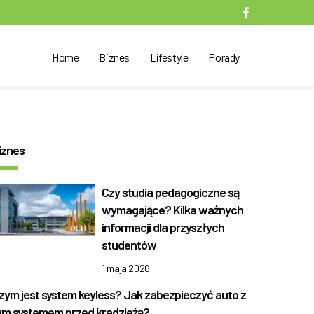
Home
Biznes
Lifestyle
Porady
iznes
Czy studia pedagogiczne są
wymagające? Kilka ważnych
informacji dla przyszłych
studentów
1 maja 2026
zym jest system keyless? Jak zabezpieczyć auto z
ym systemem przed kradzieżą?