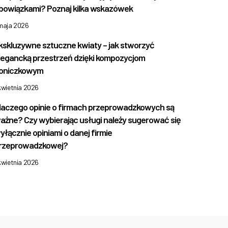
bowiązkami? Poznaj kilka wskazówek
 maja 2026
kskluzywne sztuczne kwiaty – jak stworzyć
legancką przestrzeń dzięki kompozycjom
oniczkowym
kwietnia 2026
laczego opinie o firmach przeprowadzkowych są
ażne? Czy wybierając usługi należy sugerować się
yłącznie opiniami o danej firmie
rzeprowadzkowej?
kwietnia 2026