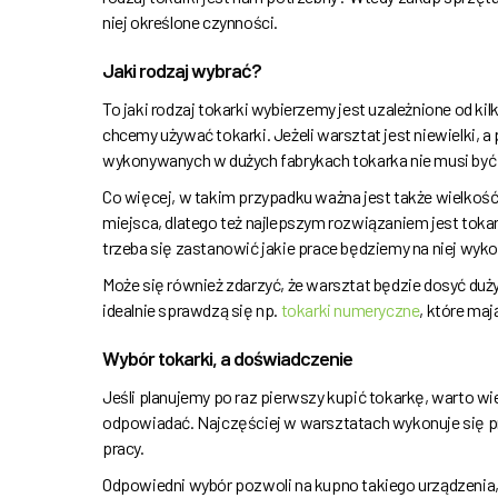
niej określone czynności.
Jaki rodzaj wybrać?
To jaki rodzaj tokarki wybierzemy jest uzależnione od ki
chcemy używać tokarki. Jeżeli warsztat jest niewielki, 
wykonywanych w dużych fabrykach tokarka nie musi być
Co więcej, w takim przypadku ważna jest także wielkość
miejsca, dlatego też najlepszym rozwiązaniem jest toka
trzeba się zastanowić jakie prace będziemy na niej wyk
Może się również zdarzyć, że warsztat będzie dosyć du
idealnie sprawdzą się np.
tokarki numeryczne
, które ma
Wybór tokarki, a doświadczenie
Jeśli planujemy po raz pierwszy kupić tokarkę, warto wi
odpowiadać. Najczęściej w warsztatach wykonuje się p
pracy.
Odpowiedni wybór pozwoli na kupno takiego urządzenia,