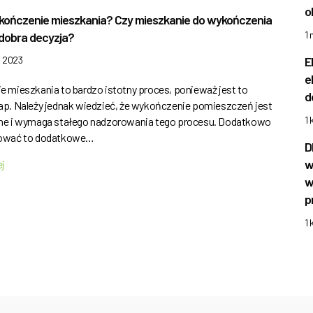
o
ykończenie mieszkania? Czy mieszkanie do wykończenia
1
dobra decyzja?
E
a 2023
e
 mieszkania to bardzo istotny proces, ponieważ jest to
d
p. Należy jednak wiedzieć, że wykończenie pomieszczeń jest
1 
e i wymaga stałego nadzorowania tego procesu. Dodatkowo
ować to dodatkowe…
D
w
ej
w
p
1 