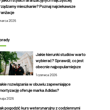
 jakich stylach aranżacyjnych najczęściej
rządzamy mieszkanie? Poznaj najciekawsze
ranżacje
 marca 2026
orady
Jakie kierunki studiów warto
wybierać? Sprawdź, co jest
obecnie najpopularniejsze
1 czerwca 2026
akie rozwiązania w obuwiu zapewniające
mortyzację oferuje marka Adidas?
 maja 2026
ak pogodzić kurs weterynaryjny z codziennymi