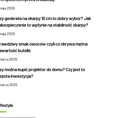
 maja 2026
zy geokrata na skarpy 10 cm to dobry wybór? Jak
abezpieczenie to wpłynie na stabilność skarpy?
 maja 2026
rawdziwy smak owoców czyli co skrywa mętna
awartość butelki
 marca 2026
zy można kupić projektor do domu? Czy jest to
zęsta inwestycja?
 marca 2026
ifestyle