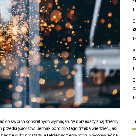
1
C
z
1
P
z
1
C
c
1
L
wać do swoich konkretnych wymagań. W sprzedaży znajdziemy
ych przedsiębiorstw. Jednak pomimo tego trzeba wiedzieć, jaki
u będzie dużo prostszy, a także będziemy mogli wykonywać na