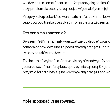
wiedzę na ten temat i zdarza się, że praca, jaką zapla
duży problem dla osoby kupującej, a więc należy umiejętn
Z reguły zakup tokarki do warsztatu nie jest skomplikow
tego powodu trzeba poszukać informacje o urządzeniu, j
Czy cena ma znaczenie?
Owszem, jeśli mamy mały warsztat zakup drogiej tokark
tokarka odpowiedzialna za podstawową pracę z zupełnośc
tysięcy na takie urządzenie.
Trzeba umieć wybrać taki sprzęt, który nie nadwyręży na
jednak uważać na oferty kuszące zbyt niską ceną. Często
przyszłości przełoży się na wykonywaną pracę i zadowo
Może spodobać Ci się również: