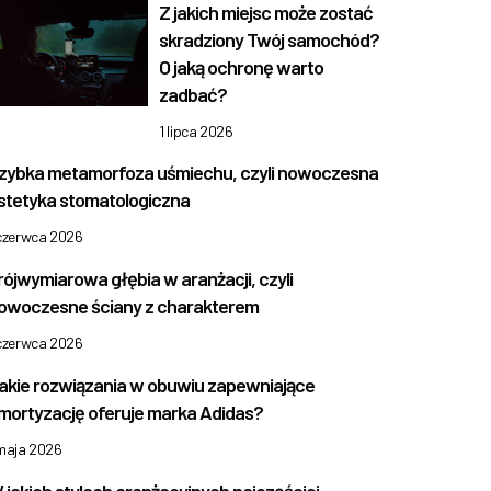
Z jakich miejsc może zostać
skradziony Twój samochód?
O jaką ochronę warto
zadbać?
1 lipca 2026
zybka metamorfoza uśmiechu, czyli nowoczesna
stetyka stomatologiczna
 czerwca 2026
rójwymiarowa głębia w aranżacji, czyli
owoczesne ściany z charakterem
 czerwca 2026
akie rozwiązania w obuwiu zapewniające
mortyzację oferuje marka Adidas?
 maja 2026