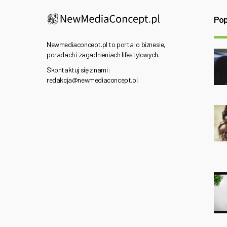
Pop
Newmediaconcept.pl to portal o biznesie,
poradach i zagadnieniach lifestylowych.
Skontaktuj się z nami:
redakcja@newmediaconcept.pl.