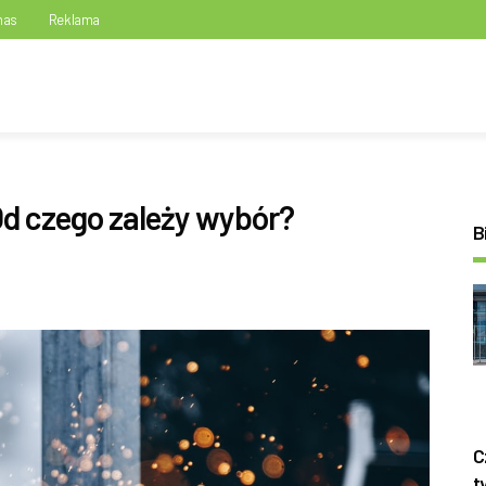
nas
Reklama
Od czego zależy wybór?
B
C
t