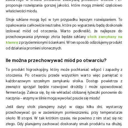
proponuje rozwiązania gorszej jakości, które mogą zmienić częściowo
właściwości miodu.
Słoje szklane mogą być w tym przypadku lepszym rozwiązaniem. To
opakowania całkowicie neutralne, które po wyparzeniu będą doskonale
izolować miód od otoczenia. Warto podkreślić, że najlepsze do
przechowywania płynnego złota będzie szklany
słoik zamykany na
klamrę
z przyciemnionymi ściankami. W ten sposób odizolujemy produkt
od działania promieni słonecznych.
Ile można przechowywać miód po otwarciu?
To produkt higroskopijny, który może pochłaniać wilgoć i zapachy z
otoczenia. Po otwarciu przede wszystkim warto więc pamiętać o
każdorazowym szczelnym zamykaniu słoika. Dostęp powietrza z
zewnątrz sprzyjał będzie rozwojowi drożdży i może spowodować
fermentację. Zaleca się, by nie wkładać oblizanej łyżeczki ponownie do
naczynia – enzymy w ślinie mogą wywołać psucie się miodu!
Jeśli dany słoik planujemy zużyć w ciągu kilku dni, wystarczy
przechowywać go w zacienionym pomieszczeniu, przy temperaturze
około 18 stopni. W tak krótkim czasie, nie powinno z nim stać się nic
złego. Gdy planujemy zachować doskonały smak produktu na dłużej,