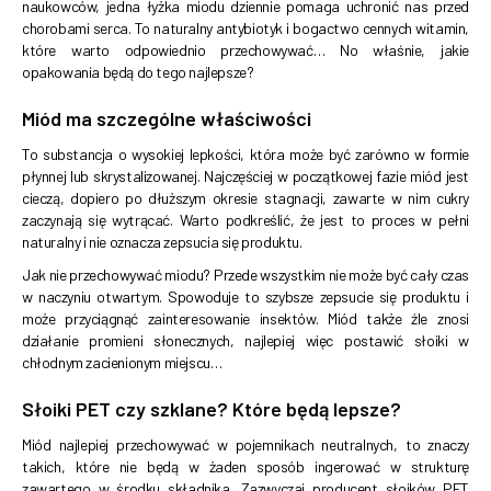
naukowców, jedna łyżka miodu dziennie pomaga uchronić nas przed
chorobami serca. To naturalny antybiotyk i bogactwo cennych witamin,
które warto odpowiednio przechowywać… No właśnie, jakie
opakowania będą do tego najlepsze?
Miód ma szczególne właściwości
To substancja o wysokiej lepkości, która może być zarówno w formie
płynnej lub skrystalizowanej. Najczęściej w początkowej fazie miód jest
cieczą, dopiero po dłuższym okresie stagnacji, zawarte w nim cukry
zaczynają się wytrącać. Warto podkreślić, że jest to proces w pełni
naturalny i nie oznacza zepsucia się produktu.
Jak nie przechowywać miodu? Przede wszystkim nie może być cały czas
w naczyniu otwartym. Spowoduje to szybsze zepsucie się produktu i
może przyciągnąć zainteresowanie insektów. Miód także źle znosi
działanie promieni słonecznych, najlepiej więc postawić słoiki w
chłodnym zacienionym miejscu…
Słoiki PET czy szklane? Które będą lepsze?
Miód najlepiej przechowywać w pojemnikach neutralnych, to znaczy
takich, które nie będą w żaden sposób ingerować w strukturę
zawartego w środku składnika. Zazwyczaj producent słoików PET