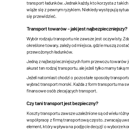
transport ładunków. Jednak każdy, kto korzysta z takic
wiąże się z pewnym ryzykiem. Niekiedy występują sytuac
się przewidzieć.
Transport towarów – jaki jest najbezpieczniejszy?
Wybór rodzaju transportu nie zawsze jest oczywisty. Zd
określone towary, zależy od miejsca, gdzie muszą zosta
przewożonych ładunków.
Jedną z najbezpieczniejszych form przewozu towarów je
akurat ten rodzaj transportu, ale jeżeli tylko mamy taką
Jeżeli natomiast chodzi o pozostałe sposoby transportu
wybrać transport morski. Każda z form transportu ma swo
finansowe osób zlecających transport.
Czy tani transport jest bezpieczny?
Koszty transportu zawsze uzależnione są od wielu różn
współpracę z firmą transportową często, zwracają uwa
element, który wpływa na podjęcie decyzji o wyborze kon