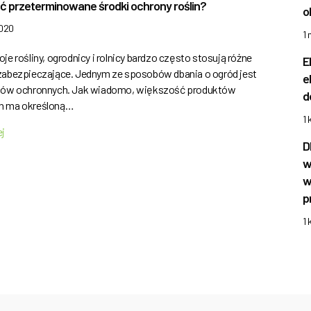
ć przeterminowane środki ochrony roślin?
o
2020
1
je rośliny, ogrodnicy i rolnicy bardzo często stosują różne
E
zabezpieczające. Jednym ze sposobów dbania o ogród jest
e
dków ochronnych. Jak wiadomo, większość produktów
d
h ma określoną…
1 
ej
D
w
w
p
1 