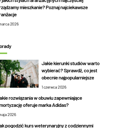
 jakich stylach aranżacyjnych najczęściej
rządzamy mieszkanie? Poznaj najciekawsze
ranżacje
 marca 2026
orady
Jakie kierunki studiów warto
wybierać? Sprawdź, co jest
obecnie najpopularniejsze
1 czerwca 2026
akie rozwiązania w obuwiu zapewniające
mortyzację oferuje marka Adidas?
 maja 2026
ak pogodzić kurs weterynaryjny z codziennymi