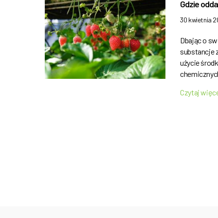
Gdzie odda
30 kwietnia 
Dbając o swo
substancje 
użycie śro
chemicznyc
Czytaj więc