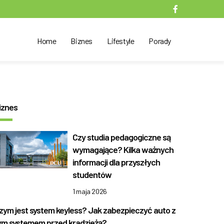
Home
Biznes
Lifestyle
Porady
iznes
Czy studia pedagogiczne są
wymagające? Kilka ważnych
informacji dla przyszłych
studentów
1 maja 2026
zym jest system keyless? Jak zabezpieczyć auto z
ym systemem przed kradzieżą?