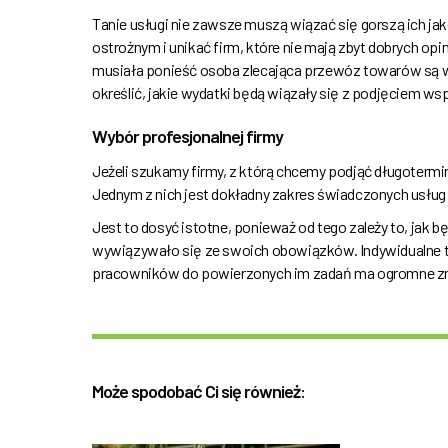
Tanie usługi nie zawsze muszą wiązać się gorszą ich jak
ostrożnym i unikać firm, które nie mają zbyt dobrych opi
musiała ponieść osoba zlecająca przewóz towarów są wy
określić, jakie wydatki będą wiązały się z podjęciem wsp
Wybór profesjonalnej firmy
Jeżeli szukamy firmy, z którą chcemy podjąć długoter
Jednym z nich jest dokładny zakres świadczonych usług o
Jest to dosyć istotne, ponieważ od tego zależy to, jak 
wywiązywało się ze swoich obowiązków. Indywidualne t
pracowników do powierzonych im zadań ma ogromne znac
Może spodobać Ci się również: