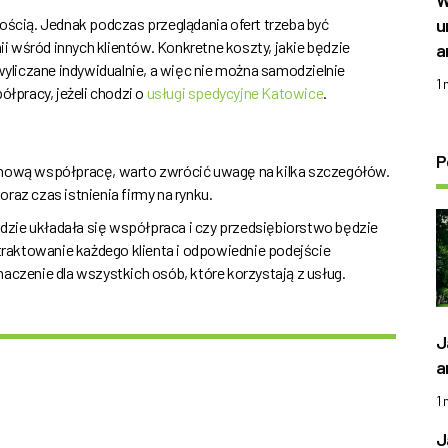
W
u
ością. Jednak podczas przeglądania ofert trzeba być
nii wśród innych klientów. Konkretne koszty, jakie będzie
a
liczane indywidualnie, a więc nie można samodzielnie
1
ółpracy, jeżeli chodzi o
usługi spedycyjne Katowice
.
P
minową współpracę, warto zwrócić uwagę na kilka szczegółów.
raz czas istnienia firmy na rynku.
będzie układała się współpraca i czy przedsiębiorstwo będzie
raktowanie każdego klienta i odpowiednie podejście
zenie dla wszystkich osób, które korzystają z usług.
J
a
1
J