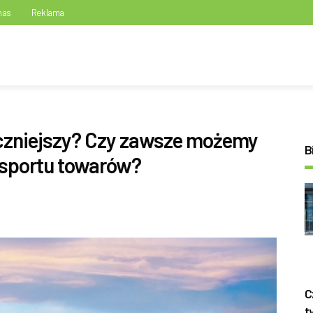
nas
Reklama
ieczniejszy? Czy zawsze możemy
B
nsportu towarów?
C
t