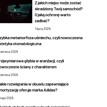
Z jakich miejsc może zostać
skradziony Twój samochód?
O jaką ochronę warto
zadbać?
1 lipca 2026
zybka metamorfoza uśmiechu, czyli nowoczesna
stetyka stomatologiczna
 czerwca 2026
rójwymiarowa głębia w aranżacji, czyli
owoczesne ściany z charakterem
 czerwca 2026
akie rozwiązania w obuwiu zapewniające
mortyzację oferuje marka Adidas?
 maja 2026