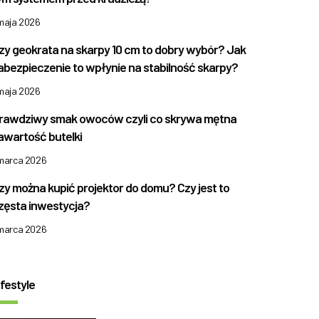
 maja 2026
zy geokrata na skarpy 10 cm to dobry wybór? Jak
abezpieczenie to wpłynie na stabilność skarpy?
 maja 2026
rawdziwy smak owoców czyli co skrywa mętna
awartość butelki
 marca 2026
zy można kupić projektor do domu? Czy jest to
zęsta inwestycja?
 marca 2026
ifestyle