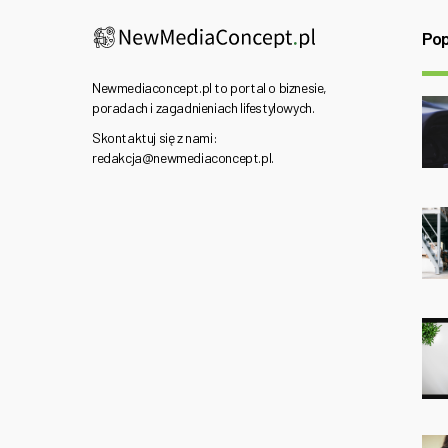
Pop
Newmediaconcept.pl to portal o biznesie,
poradach i zagadnieniach lifestylowych.
Skontaktuj się z nami:
redakcja@newmediaconcept.pl.