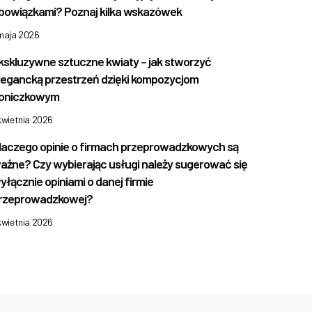
bowiązkami? Poznaj kilka wskazówek
 maja 2026
kskluzywne sztuczne kwiaty – jak stworzyć
legancką przestrzeń dzięki kompozycjom
oniczkowym
kwietnia 2026
laczego opinie o firmach przeprowadzkowych są
ażne? Czy wybierając usługi należy sugerować się
yłącznie opiniami o danej firmie
rzeprowadzkowej?
kwietnia 2026