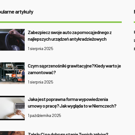
ularne artykuły
Zabezpiecz swoje auto za pomocą jednego z
najlepszych urządzeń antykradzieżowych
1 sierpnia 2025
Czym są przenośniki grawitacyjne? Kiedy warto je
zamontować?
1 sierpnia 2025
Jaka jest poprawna forma wypowiedzenia
umowy o pracę? Jak wygląda to w Niemczech?
1 października 2025
Zależy Ci na dobrym stanie Twoich zębów?