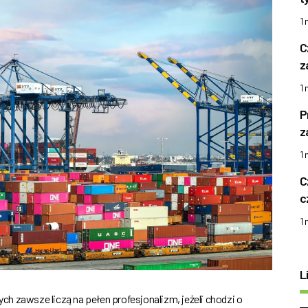
1
C
z
1
P
z
1
C
c
1
L
h zawsze liczą na pełen profesjonalizm, jeżeli chodzi o