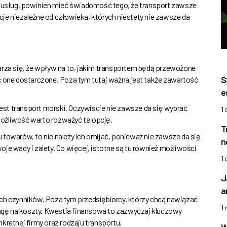
h usług, powinien mieć świadomość tego, że transport zawsze
je niezależne od człowieka, których niestety nie zawsze da
arza się, że wpływ na to, jakim transportem będą przewożone
S
ć one dostarczone. Poza tym tutaj ważna jest także zawartość
e
st transport morski. Oczywiście nie zawsze da się wybrać
1
 możliwość warto rozważyć tę opcję.
T
 towarów, to nie należy ich omijać, ponieważ nie zawsze da się
n
je wady i zalety. Co więcej, istotne są tu również możliwości
1
J
a
ych czynników. Poza tym przedsiębiorcy, którzy chcą nawiązać
1
gę na koszty. Kwestia finansowa to zazwyczaj kluczowy
kretnej firmy oraz rodzaju transportu.