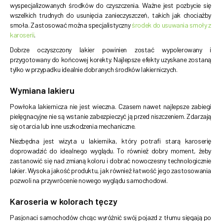
wyspecjalizowanych środków do czyszczenia. Ważne jest pozbycie się
wszelkich trudnych do usunięcia zanieczyszczeń, takich jak chociażby
smoła. Zastosować można specjalistyczny
środek do usuwania smoły z
karoserii
.
Dobrze oczyszczony lakier powinien zostać wypolerowany i
przygotowany do końcowej korekty. Najlepsze efekty uzyskane zostaną
tylko w przypadku idealnie dobranych środków lakierniczych.
Wymiana lakieru
Powłoka lakiernicza nie jest wieczna. Czasem nawet najlepsze zabiegi
pielęgnacyjne nie są wstanie zabezpieczyć ją przed niszczeniem. Zdarzają
się otarcia lub inne uszkodzenia mechaniczne.
Niezbędna jest wizyta u lakiernika, który potrafi starą karoserię
doprowadzić do idealnego wyglądu. To również dobry moment, żeby
zastanowić się nad zmianą koloru i dobrać nowoczesny technologicznie
lakier. Wysoka jakość produktu, jak również łatwość jego zastosowania
pozwoli na przywrócenie nowego wyglądu samochodowi.
Karoseria w kolorach tęczy
Pasjonaci samochodów chcąc wyróżnić swój pojazd z tłumu sięgają po