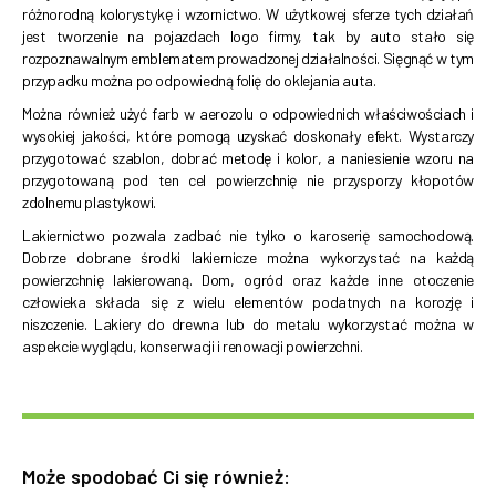
różnorodną kolorystykę i wzornictwo. W użytkowej sferze tych działań
jest tworzenie na pojazdach logo firmy, tak by auto stało się
rozpoznawalnym emblematem prowadzonej działalności. Sięgnąć w tym
przypadku można po odpowiedną folię do oklejania auta.
Można również użyć farb w aerozolu o odpowiednich właściwościach i
wysokiej jakości, które pomogą uzyskać doskonały efekt. Wystarczy
przygotować szablon, dobrać metodę i kolor, a naniesienie wzoru na
przygotowaną pod ten cel powierzchnię nie przysporzy kłopotów
zdolnemu plastykowi.
Lakiernictwo pozwala zadbać nie tylko o karoserię samochodową.
Dobrze dobrane środki lakiernicze można wykorzystać na każdą
powierzchnię lakierowaną. Dom, ogród oraz każde inne otoczenie
człowieka składa się z wielu elementów podatnych na korozję i
niszczenie. Lakiery do drewna lub do metalu wykorzystać można w
aspekcie wyglądu, konserwacji i renowacji powierzchni.
Może spodobać Ci się również: