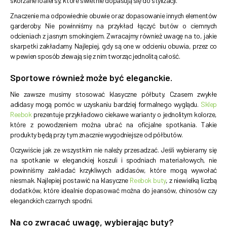
skórzane loafersy, które świetnie dopasują się do stylizacji.
Znaczenie ma odpowiednie obuwie oraz dopasowanie innych elementów
garderoby. Nie powinniśmy na przykład łączyć butów o ciemnych
odcieniach z jasnym smokingiem. Zwracajmy również uwagę na to, jakie
skarpetki zakładamy. Najlepiej, gdy są one w odcieniu obuwia, przez co
w pewien sposób zlewają się z nim tworząc jednolitą całość.
Sportowe również może być eleganckie.
Nie zawsze musimy stosować klasyczne półbuty. Czasem zwykłe
adidasy mogą pomóc w uzyskaniu bardziej formalnego wyglądu.
Sklep
Reebok
prezentuje przykładowo ciekawe warianty o jednolitym kolorze,
które z powodzeniem można ubrać na oficjalne spotkania. Takie
produkty będą przy tym znacznie wygodniejsze od półbutów.
Oczywiście jak ze wszystkim nie należy przesadzać. Jeśli wybieramy się
na spotkanie w eleganckiej koszuli i spodniach materiałowych, nie
powinniśmy zakładać krzykliwych adidasów, które mogą wywołać
niesmak. Najlepiej postawić na klasyczne
Reebok buty
, z niewielką liczbą
dodatków, które idealnie dopasować można do jeansów, chinosów czy
eleganckich czarnych spodni.
Na co zwracać uwagę, wybierając buty?