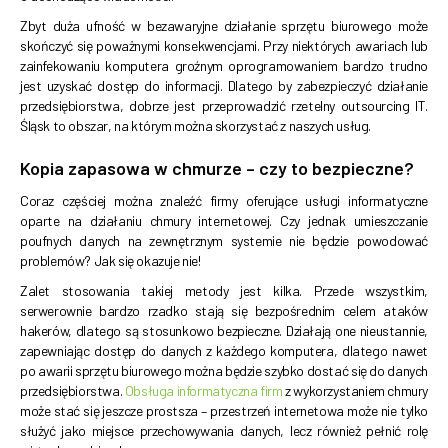
Zbyt duża ufność w bezawaryjne działanie sprzętu biurowego może
skończyć się poważnymi konsekwencjami. Przy niektórych awariach lub
zainfekowaniu komputera groźnym oprogramowaniem bardzo trudno
jest uzyskać dostęp do informacji. Dlatego by zabezpieczyć działanie
przedsiębiorstwa, dobrze jest przeprowadzić rzetelny outsourcing IT.
Śląsk to obszar, na którym można skorzystać z naszych usług.
Kopia zapasowa w chmurze – czy to bezpieczne?
Coraz częściej można znaleźć firmy oferujące usługi informatyczne
oparte na działaniu chmury internetowej. Czy jednak umieszczanie
poufnych danych na zewnętrznym systemie nie będzie powodować
problemów? Jak się okazuje nie!
Zalet stosowania takiej metody jest kilka. Przede wszystkim,
serwerownie bardzo rzadko stają się bezpośrednim celem ataków
hakerów, dlatego są stosunkowo bezpieczne. Działają one nieustannie,
zapewniając dostęp do danych z każdego komputera, dlatego nawet
po awarii sprzętu biurowego można będzie szybko dostać się do danych
przedsiębiorstwa.
Obsługa informatyczna firm
z wykorzystaniem chmury
może stać się jeszcze prostsza – przestrzeń internetowa może nie tylko
służyć jako miejsce przechowywania danych, lecz również pełnić rolę