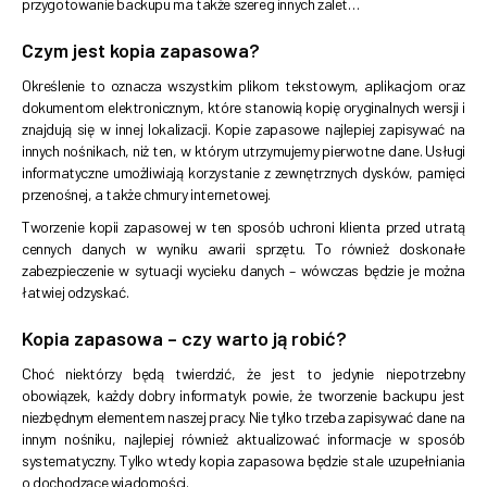
przygotowanie backupu ma także szereg innych zalet…
Czym jest kopia zapasowa?
Określenie to oznacza wszystkim plikom tekstowym, aplikacjom oraz
dokumentom elektronicznym, które stanowią kopię oryginalnych wersji i
znajdują się w innej lokalizacji. Kopie zapasowe najlepiej zapisywać na
innych nośnikach, niż ten, w którym utrzymujemy pierwotne dane. Usługi
informatyczne umożliwiają korzystanie z zewnętrznych dysków, pamięci
przenośnej, a także chmury internetowej.
Tworzenie kopii zapasowej w ten sposób uchroni klienta przed utratą
cennych danych w wyniku awarii sprzętu. To również doskonałe
zabezpieczenie w sytuacji wycieku danych – wówczas będzie je można
łatwiej odzyskać.
Kopia zapasowa – czy warto ją robić?
Choć niektórzy będą twierdzić, że jest to jedynie niepotrzebny
obowiązek, każdy dobry informatyk powie, że tworzenie backupu jest
niezbędnym elementem naszej pracy. Nie tylko trzeba zapisywać dane na
innym nośniku, najlepiej również aktualizować informacje w sposób
systematyczny. Tylko wtedy kopia zapasowa będzie stale uzupełniania
o dochodzące wiadomości.