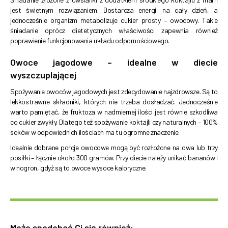
jest świetnym rozwiązaniem. Dostarcza energii na cały dzień, a
jednocześnie organizm metabolizuje cukier prosty – owocowy. Takie
śniadanie oprócz dietetycznych właściwości zapewnia również
poprawienie funkcjonowania układu odpornościowego.
Owoce jagodowe – idealne w diecie
wyszczuplającej
Spożywanie owoców jagodowych jest zdecydowanie najzdrowsze. Są to
lekkostrawne składniki, których nie trzeba dosładzać. Jednocześnie
warto pamiętać, że fruktoza w nadmiernej ilości jest równie szkodliwa
co cukier zwykły. Dlatego też spożywanie koktajli czy naturalnych – 100%
soków w odpowiednich ilościach ma tu ogromne znaczenie.
Idealnie dobrane porcje owocowe mogą być rozłożone na dwa lub trzy
posiłki – łącznie około 300 gramów. Przy diecie należy unikać bananów i
winogron, gdyż są to owoce wysoce kaloryczne.
Może spodobać Ci się również: